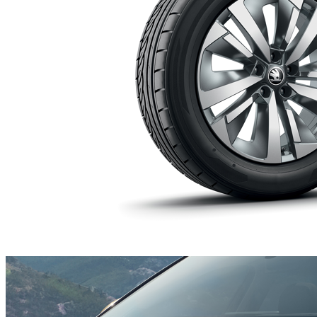
Jante aliaj 18" Soira, antracit/argintiu
762,30 €
Detalii