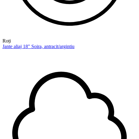
Roți
Jante aliaj 18" Soira, antracit/argintiu